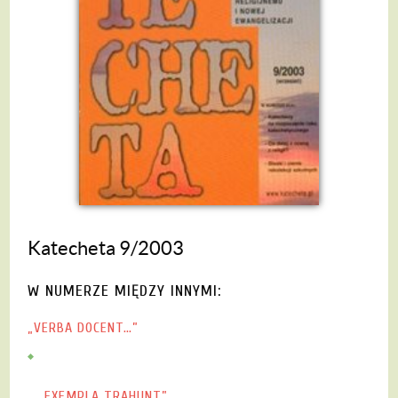
Katecheta 9/2003
W NUMERZE MIĘDZY INNYMI:
„VERBA DOCENT…”
„...EXEMPLA TRAHUNT”