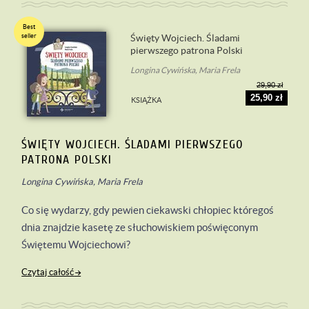
Best
seller
Święty Wojciech. Śladami
pierwszego patrona Polski
Longina Cywińska, Maria Frela
29,90 zł
25,90 zł
KSIĄŻKA
ŚWIĘTY WOJCIECH. ŚLADAMI PIERWSZEGO
PATRONA POLSKI
Longina Cywińska, Maria Frela
Co się wydarzy, gdy pewien ciekawski chłopiec któregoś
dnia znajdzie kasetę ze słuchowiskiem poświęconym
Świętemu Wojciechowi?
Czytaj całość