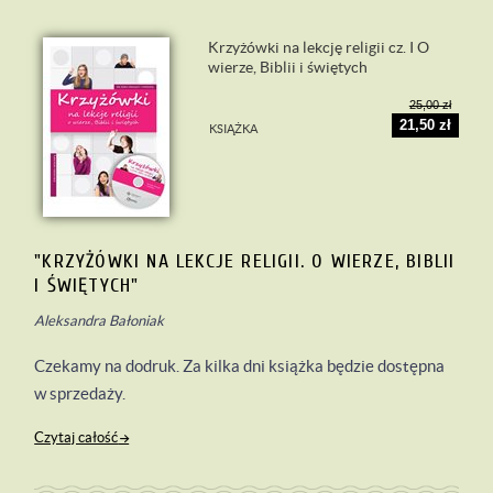
Krzyżówki na lekcję religii cz. I O
wierze, Biblii i świętych
25,00 zł
21,50 zł
KSIĄŻKA
"KRZYŻÓWKI NA LEKCJE RELIGII. O WIERZE, BIBLII
I ŚWIĘTYCH"
Aleksandra Bałoniak
Czekamy na dodruk. Za kilka dni książka będzie dostępna
w sprzedaży.
Czytaj całość